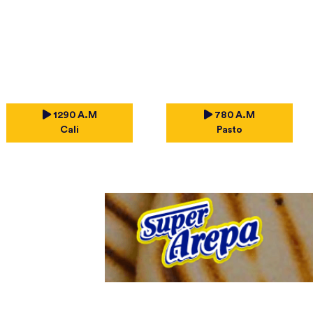
1290 A.M
780 A.M
Cali
Pasto