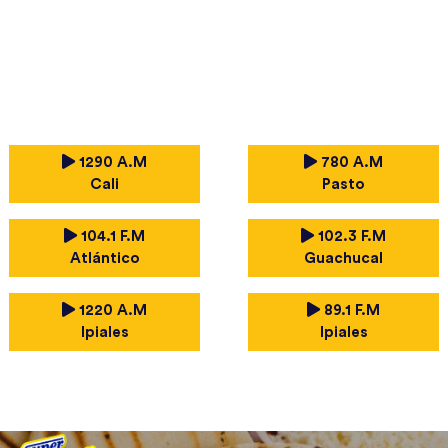
1290 A.M
780 A.M
Cali
Pasto
104.1 F.M
102.3 F.M
Atlántico
Guachucal
1220 A.M
89.1 F.M
Ipiales
Ipiales