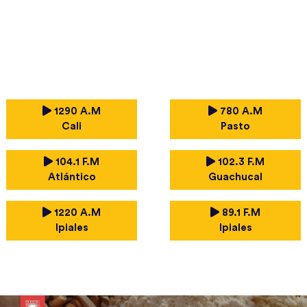
1290 A.M
780 A.M
Cali
Pasto
104.1 F.M
102.3 F.M
Atlántico
Guachucal
1220 A.M
89.1 F.M
Ipiales
Ipiales