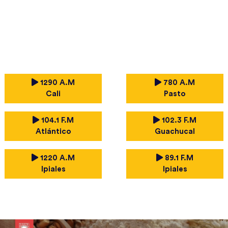
1290 A.M
780 A.M
Cali
Pasto
104.1 F.M
102.3 F.M
Atlántico
Guachucal
1220 A.M
89.1 F.M
Ipiales
Ipiales