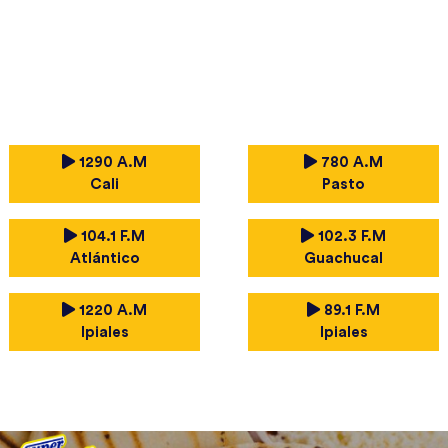
1290 A.M
780 A.M
Cali
Pasto
104.1 F.M
102.3 F.M
Atlántico
Guachucal
1220 A.M
89.1 F.M
Ipiales
Ipiales